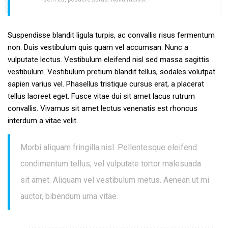
Suspendisse blandit ligula turpis, ac convallis risus fermentum
non. Duis vestibulum quis quam vel accumsan. Nunc a
vulputate lectus. Vestibulum eleifend nisl sed massa sagittis
vestibulum. Vestibulum pretium blandit tellus, sodales volutpat
sapien varius vel. Phasellus tristique cursus erat, a placerat
tellus laoreet eget. Fusce vitae dui sit amet lacus rutrum
convallis. Vivamus sit amet lectus venenatis est rhoncus
interdum a vitae velit.
Morbi aliquam fringilla nisl. Pellentesque eleifend
condimentum tellus, vel vulputate tortor malesuada
sit amet. Aliquam vel vestibulum metus. Aenean ut mi
auctor, bibendum urna vitae.