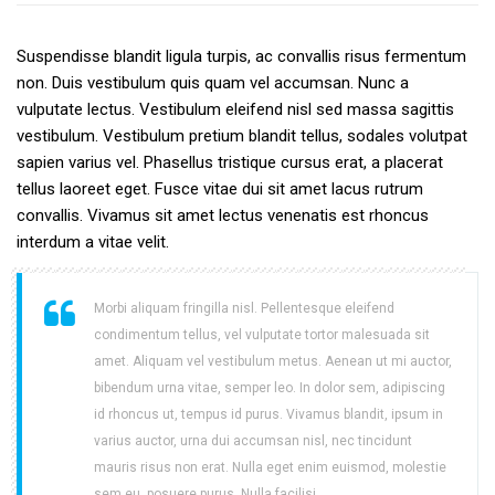
Suspendisse blandit ligula turpis, ac convallis risus fermentum
non. Duis vestibulum quis quam vel accumsan. Nunc a
vulputate lectus. Vestibulum eleifend nisl sed massa sagittis
vestibulum. Vestibulum pretium blandit tellus, sodales volutpat
sapien varius vel. Phasellus tristique cursus erat, a placerat
tellus laoreet eget. Fusce vitae dui sit amet lacus rutrum
convallis. Vivamus sit amet lectus venenatis est rhoncus
interdum a vitae velit.
Morbi aliquam fringilla nisl. Pellentesque eleifend
condimentum tellus, vel vulputate tortor malesuada sit
amet. Aliquam vel vestibulum metus. Aenean ut mi auctor,
bibendum urna vitae, semper leo. In dolor sem, adipiscing
id rhoncus ut, tempus id purus. Vivamus blandit, ipsum in
varius auctor, urna dui accumsan nisl, nec tincidunt
mauris risus non erat. Nulla eget enim euismod, molestie
sem eu, posuere purus. Nulla facilisi.