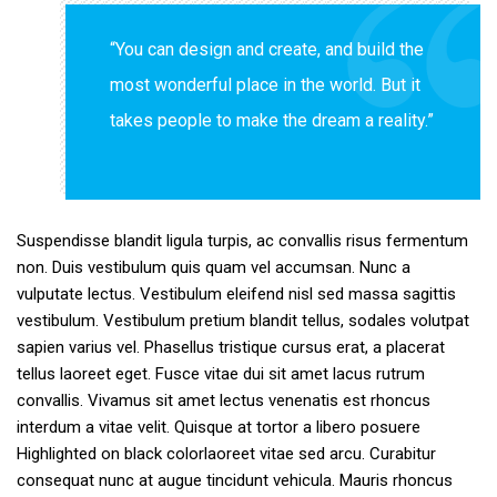
“You can design and create, and build the
most wonderful place in the world. But it
takes people to make the dream a reality.”
Suspendisse blandit ligula turpis, ac convallis risus fermentum
non. Duis vestibulum quis quam vel accumsan. Nunc a
vulputate lectus. Vestibulum eleifend nisl sed massa sagittis
vestibulum. Vestibulum pretium blandit tellus, sodales volutpat
sapien varius vel. Phasellus tristique cursus erat, a placerat
tellus laoreet eget. Fusce vitae dui sit amet lacus rutrum
convallis. Vivamus sit amet lectus venenatis est rhoncus
interdum a vitae velit. Quisque at tortor a libero posuere
Highlighted on black colorlaoreet vitae sed arcu. Curabitur
consequat nunc at augue tincidunt vehicula. Mauris rhoncus