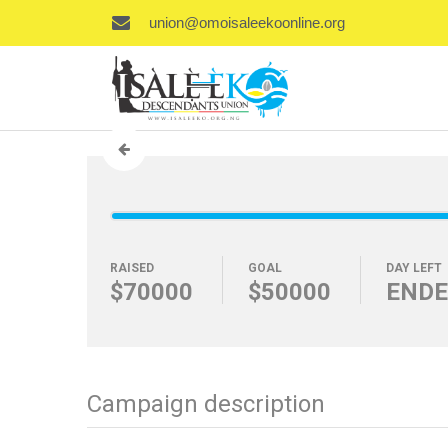
union@omoisaleekoonline.org
RAISED
GOAL
DAY LEFT
$70000
$50000
END
Campaign description