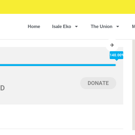
Home
Isale Eko
The Union
M
140.00%
DONATE
ED