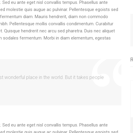
. Sed eu ante eget nisl convallis tempus. Phasellus ante
 Sed molestie quis augue ac pulvinar. Pellentesque egoists sed
et fermentum diam. Mauris hendrerit, diam non commodo
 id nibh. Pellentesque mollis convallis condimentum. Curabitur
. Quisque hendrerit nec arcu sed pharetra. Duis nec aliquet
nim sodales fermentum. Morbi in diam elementum, egestas
t wonderful place in the world. But it takes people
. Sed eu ante eget nisl convallis tempus. Phasellus ante
 Sed molestie quis augue ac pulvinar. Pellentesque egoists sed