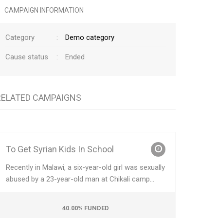
CAMPAIGN INFORMATION
Category
:
Demo category
Cause status
:
Ended
RELATED CAMPAIGNS
MU CANG CHAI, VIET NAM
To Get Syrian Kids In School
Recently in Malawi, a six-year-old girl was sexually
abused by a 23-year-old man at Chikali camp...
40.00% FUNDED